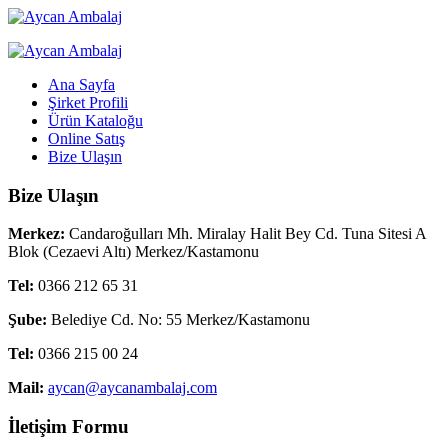
Ana Sayfa
Şirket Profili
Ürün Kataloğu
Online Satış
Bize Ulaşın
Bize Ulaşın
Merkez:
Candaroğulları Mh. Miralay Halit Bey Cd. Tuna Sitesi A
Blok (Cezaevi Altı) Merkez/Kastamonu
Tel:
0366 212 65 31
Şube:
Belediye Cd. No: 55 Merkez/Kastamonu
Tel:
0366 215 00 24
Mail:
aycan@aycanambalaj.com
İletişim Formu